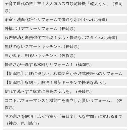
子育て世代の救世主！大人気ガス衣類乾燥機「乾太くん」（福岡
県）
浴室・洗面化粧台リフォームで快適な水回りへ♪(北海道)
外構バリアフリーリフォーム（長崎県）
段差解消と断熱強化で実現！安心・快適なバスタイム(北海道)
無駄のないスマートキッチンへ（長崎県）
白が巡る、明るいキッチンへ（佐賀県）
快適さが一新する水回りリフォーム！（福岡県）
【新潟県】足腰に優しい。和式便座から洋式便座へのリフォーム
【新潟県】収納不足解消！最新キッチンで快適な暮らし
離れて暮らすご家族に最高の安心を。（長崎県）
コストパフォーマンスと機能性を両立した賢いリフォーム。（佐
賀県）
冬の寒さを解消！広々浴室が「毎日楽しみな空間」に変わるまで
（神奈川県川崎市）