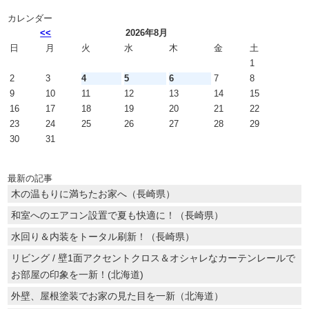
カレンダー
<<
2026年8月
日
月
火
水
木
金
土
1
2
3
4
5
6
7
8
9
10
11
12
13
14
15
16
17
18
19
20
21
22
23
24
25
26
27
28
29
30
31
最新の記事
木の温もりに満ちたお家へ（長崎県）
和室へのエアコン設置で夏も快適に！（長崎県）
水回り＆内装をトータル刷新！（長崎県）
リビング / 壁1面アクセントクロス＆オシャレなカーテンレールで
お部屋の印象を一新！(北海道)
外壁、屋根塗装でお家の見た目を一新（北海道）