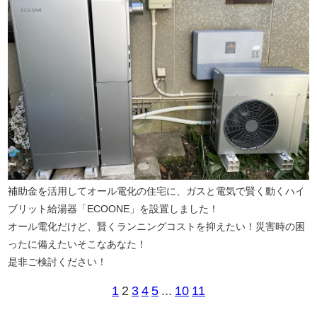
補助金を活用してオール電化の住宅に、ガスと電気で賢く動くハイ
ブリット給湯器「ECOONE」を設置しました！
オール電化だけど、賢くランニングコストを抑えたい！災害時の困
ったに備えたいそこなあなた！
是非ご検討ください！
1
2
3
4
5
...
10
11