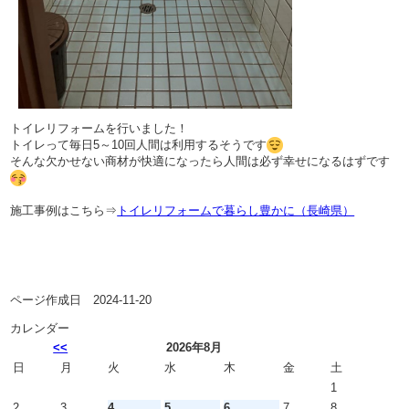
トイレリフォームを行いました！
トイレって毎日5～10回人間は利用するそうです
そんな欠かせない商材が快適になったら人間は必ず幸せになるはずです
施工事例はこちら⇒
トイレリフォームで暮らし豊かに（長崎県）
ページ作成日 2024-11-20
カレンダー
<<
2026年8月
日
月
火
水
木
金
土
1
2
3
4
5
6
7
8