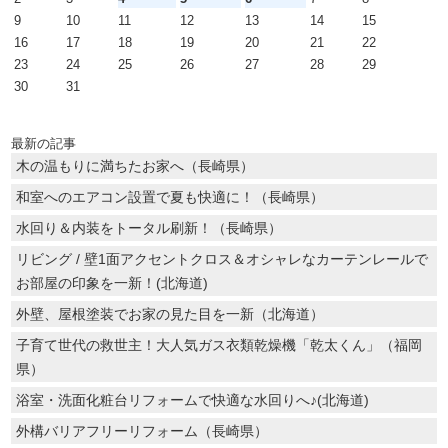
9
10
11
12
13
14
15
16
17
18
19
20
21
22
23
24
25
26
27
28
29
30
31
最新の記事
木の温もりに満ちたお家へ（長崎県）
和室へのエアコン設置で夏も快適に！（長崎県）
水回り＆内装をトータル刷新！（長崎県）
リビング / 壁1面アクセントクロス＆オシャレなカーテンレールで
お部屋の印象を一新！(北海道)
外壁、屋根塗装でお家の見た目を一新（北海道）
子育て世代の救世主！大人気ガス衣類乾燥機「乾太くん」（福岡
県）
浴室・洗面化粧台リフォームで快適な水回りへ♪(北海道)
外構バリアフリーリフォーム（長崎県）