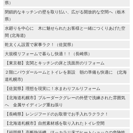
県）
閉鎖的なキッチンの壁を取り払い、広がる開放的な空間へ（栃木
県）
水廻りを中心に 木に魅せられたお客様と一緒につくりあげた空
間 (北海道)
乾太くん設置で家事ラク！（佐賀県）
大規模リフォームで暮らし快適！！（長崎県）
【東京都】玄関とキッチンの床と洗面所のリフォーム
２階にパウダールームとトイレを新設 朝の準備も快適に (北海
道札幌市)
【佐賀県】理想を現実に！水まわりフルリフォーム
【北海道札幌市】ブルーダークグレーの外壁で洗練された雰囲気
へ 金属サイディング重ね張り
【長崎県】レンジフードのお取替でお手入れラクラク！
【北海道札幌市】自然素材感を取り入れたトイレ空間
【福岡県】高断熱浴槽、ほっカラリ床でヒートショックの危険性