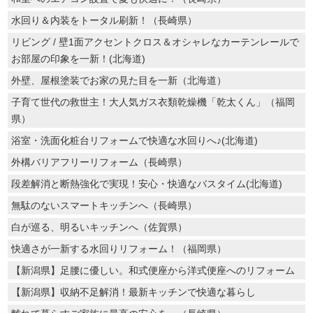
水回り＆内装をトータル刷新！（長崎県）
リビング / 壁1面アクセントクロス＆オシャレなカーテンレールで
お部屋の印象を一新！(北海道)
外壁、屋根塗装でお家の見た目を一新（北海道）
子育て世代の救世主！大人気ガス衣類乾燥機「乾太くん」（福岡
県）
浴室・洗面化粧台リフォームで快適な水回りへ♪(北海道)
外構バリアフリーリフォーム（長崎県）
段差解消と断熱強化で実現！安心・快適なバスタイム(北海道)
無駄のないスマートキッチンへ（長崎県）
白が巡る、明るいキッチンへ（佐賀県）
快適さが一新する水回りリフォーム！（福岡県）
【新潟県】足腰に優しい。和式便座から洋式便座へのリフォーム
【新潟県】収納不足解消！最新キッチンで快適な暮らし