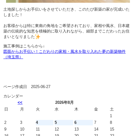
土地探しからお手伝いをさせていただき、このたび新築の家が完成いた
しました！
お客様からは特に東南の角地をご希望されており、家相や風水、日本建
築の伝統的な知恵を積極的に取り入れながら、細部までこだわったお住
まいとなりました
施工事例はこちらから↓
図面からお手伝い！こだわりの家相・風水を取り入れた夢の新築物件
（埼玉県）
ページ作成日 2025-06-27
カレンダー
<<
2026年8月
日
月
火
水
木
金
土
1
2
3
4
5
6
7
8
9
10
11
12
13
14
15
16
17
18
19
20
21
22