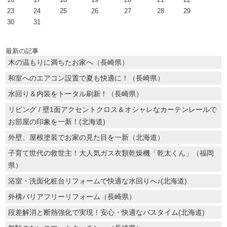
23
24
25
26
27
28
29
30
31
最新の記事
木の温もりに満ちたお家へ（長崎県）
和室へのエアコン設置で夏も快適に！（長崎県）
水回り＆内装をトータル刷新！（長崎県）
リビング / 壁1面アクセントクロス＆オシャレなカーテンレールで
お部屋の印象を一新！(北海道)
外壁、屋根塗装でお家の見た目を一新（北海道）
子育て世代の救世主！大人気ガス衣類乾燥機「乾太くん」（福岡
県）
浴室・洗面化粧台リフォームで快適な水回りへ♪(北海道)
外構バリアフリーリフォーム（長崎県）
段差解消と断熱強化で実現！安心・快適なバスタイム(北海道)