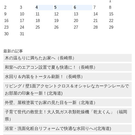
1
2
3
4
5
6
7
8
9
10
11
12
13
14
15
16
17
18
19
20
21
22
23
24
25
26
27
28
29
30
31
最新の記事
木の温もりに満ちたお家へ（長崎県）
和室へのエアコン設置で夏も快適に！（長崎県）
水回り＆内装をトータル刷新！（長崎県）
リビング / 壁1面アクセントクロス＆オシャレなカーテンレールで
お部屋の印象を一新！(北海道)
外壁、屋根塗装でお家の見た目を一新（北海道）
子育て世代の救世主！大人気ガス衣類乾燥機「乾太くん」（福岡
県）
浴室・洗面化粧台リフォームで快適な水回りへ♪(北海道)