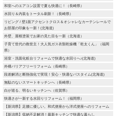
和室へのエアコン設置で夏も快適に！（長崎県）
水回り＆内装をトータル刷新！（長崎県）
リビング / 壁1面アクセントクロス＆オシャレなカーテンレールで
お部屋の印象を一新！(北海道)
外壁、屋根塗装でお家の見た目を一新（北海道）
子育て世代の救世主！大人気ガス衣類乾燥機「乾太くん」（福岡
県）
浴室・洗面化粧台リフォームで快適な水回りへ♪(北海道)
外構バリアフリーリフォーム（長崎県）
段差解消と断熱強化で実現！安心・快適なバスタイム(北海道)
無駄のないスマートキッチンへ（長崎県）
白が巡る、明るいキッチンへ（佐賀県）
快適さが一新する水回りリフォーム！（福岡県）
【新潟県】足腰に優しい。和式便座から洋式便座へのリフォーム
【新潟県】収納不足解消！最新キッチンで快適な暮らし