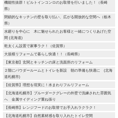
機能性抜群！ビルトインコンロのお取替を行いました！（長崎
県）
閉鎖的なキッチンの壁を取り払い、広がる開放的な空間へ（栃木
県）
水廻りを中心に 木に魅せられたお客様と一緒につくりあげた空
間 (北海道)
乾太くん設置で家事ラク！（佐賀県）
大規模リフォームで暮らし快適！！（長崎県）
【東京都】玄関とキッチンの床と洗面所のリフォーム
２階にパウダールームとトイレを新設 朝の準備も快適に (北海
道札幌市)
【佐賀県】理想を現実に！水まわりフルリフォーム
【北海道札幌市】ブルーダークグレーの外壁で洗練された雰囲気
へ 金属サイディング重ね張り
【長崎県】レンジフードのお取替でお手入れラクラク！
【北海道札幌市】自然素材感を取り入れたトイレ空間