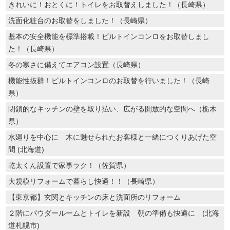
きれいに！おとくに！トイレをお取替えしました！（長崎県）
洗面化粧台のお取替をしました！（長崎県）
基本の安全機能を標準搭載！ビルトインコンロをお取替しまし
た！（長崎県）
冬の寒さに備えてエアコン設置（長崎県）
機能性抜群！ビルトインコンロのお取替を行いました！（長崎
県）
閉鎖的なキッチンの壁を取り払い、広がる開放的な空間へ（栃木
県）
水廻りを中心に 木に魅せられたお客様と一緒につくりあげた空
間 (北海道)
乾太くん設置で家事ラク！（佐賀県）
大規模リフォームで暮らし快適！！（長崎県）
【東京都】玄関とキッチンの床と洗面所のリフォーム
２階にパウダールームとトイレを新設 朝の準備も快適に (北海
道札幌市)