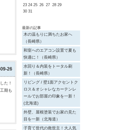
23
24
25
26
27
28
29
30
31
最新の記事
木の温もりに満ちたお家へ
（長崎県）
和室へのエアコン設置で夏も
快適に！（長崎県）
水回り＆内装をトータル刷
-09-26
新！（長崎県）
リビング / 壁1面アクセントク
した！
ロス＆オシャレなカーテンレ
工期も
ールでお部屋の印象を一新！
(北海道)
外壁、屋根塗装でお家の見た
目を一新（北海道）
子育て世代の救世主！大人気