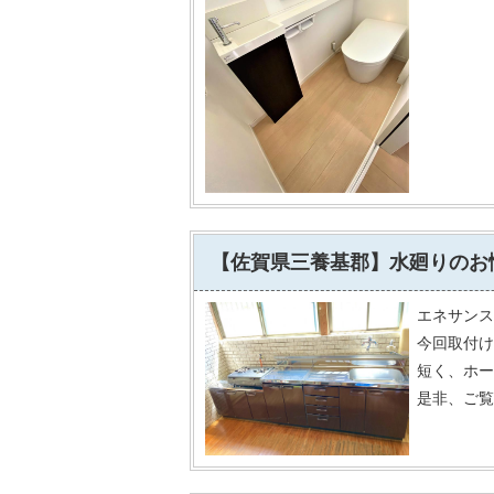
【佐賀県三養基郡】水廻りのお
エネサンス
今回取付け
短く、ホー
是非、ご覧