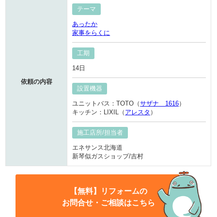
テーマ
あったか
家事をらくに
工期
14日
依頼の内容
設置機器
ユニットバス：TOTO（
サザナ 1616
）
キッチン：LIXIL（
アレスタ
）
施工店所/担当者
エネサンス北海道
新琴似ガスショップ/吉村
【無料】リフォームの
お問合せ・ご相談はこちら