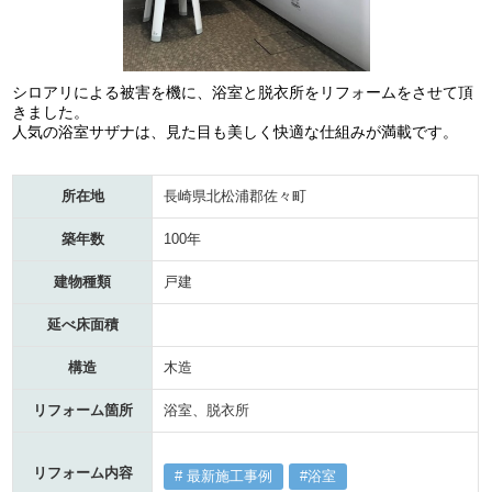
シロアリによる被害を機に、浴室と脱衣所をリフォームをさせて頂
きました。
人気の浴室サザナは、見た目も美しく快適な仕組みが満載です。
所在地
長崎県北松浦郡佐々町
築年数
100年
建物種類
戸建
延べ床面積
構造
木造
リフォーム箇所
浴室、脱衣所
リフォーム内容
最新施工事例
浴室