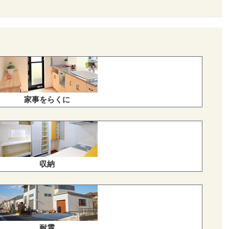
家事をらくに
収納
耐震