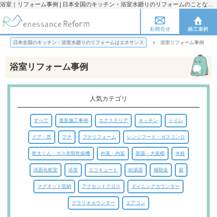
浴室｜リフォーム事例 | 日本全国のキッチン・浴室水廻りのリフォームのことならエネサンス
日本全国のキッチン・浴室水廻りのリフォームはエネサンス
浴室リフォーム事例
浴室リフォーム事例
人気カテゴリ
すべて
最新施工事例
エクステリア
キッチン
トイレ
ドア・窓
プチ
プチリフォーム
レンジフード・ガスコンロ
乾太くん・ガス衣類乾燥機
外装・内装
新築・大規模
水栓
洗面化粧室
浴室
エコキュート
給湯器
補助金
庭
マグネット収納
アクセントクロス
ダイニングカウンター
グラリオカウンター
エアコン