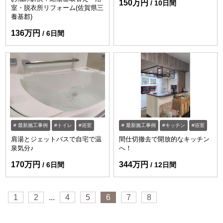
150万円
10日間
室・脱衣所リフォーム(佐賀県三
養基郡)
136万円
6日間
最新施工事例
トイレ
浴室
最新施工事例
キッチン
浴室
肩湯とジェットバスで自宅で温
間仕切撤去で開放的なキッチン
泉気分♪
へ！
170万円
344万円
6日間
12日間
1
2
...
4
5
6
7
8