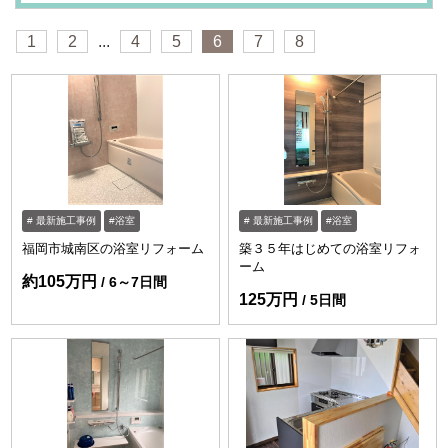
1
2
...
4
5
6
7
8
最新施工事例
浴室
最新施工事例
浴室
福岡市城南区の浴室リフォーム
築３５年はじめての浴室リフォ
ーム
約105万円
6～7日間
125万円
5日間