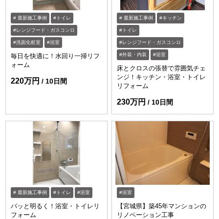
最新施工事例
トイレ
最新施工事例
キッチン
レンジフード・ガスコンロ
トイレ
洗面化粧室
浴室
レンジフード・ガスコンロ
外装・内装
浴室
毎日を快適に！水回り一掃リフ
ォーム
床とクロスの張替で雰囲気チェ
ンジ！キッチン・浴室・トイレ
220万円
10日間
リフォーム
230万円
10日間
最新施工事例
トイレ
浴室
浴室
パッと明るく！浴室・トイレリ
【宮城県】築45年マンションの
フォーム
リノベーション工事