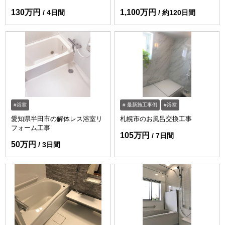
130万円
1,100万円
4日間
約120日間
浴室
最新施工事例
浴室
愛知県半田市の解体レス浴室リ
札幌市のお風呂交換工事
フォーム工事
105万円
7日間
50万円
3日間