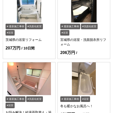
最新施工事例
洗面化粧室
最新施工事例
洗面化粧室
浴室
浴室
茨城県の浴室リフォーム
宮城県の浴室・洗面脱衣所リフ
ォーム
207万円
10日間
206万円
最新施工事例
洗面化粧室
最新施工事例
浴室
浴室
冬も暖かなお風呂へ！
お悩み解決！給湯器取替え・浴