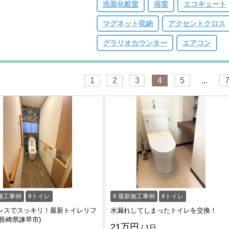
洗面化粧室
浴室
エコキュート
マグネット収納
アクセントクロス
グラリオカウンター
エアコン
1
2
3
4
5
...
施工事例
トイレ
最新施工事例
トイレ
レスでスッキリ！最新トイレリフ
水漏れしてしまったトイレを交換！
(長崎県諫早市)
21万円
1日