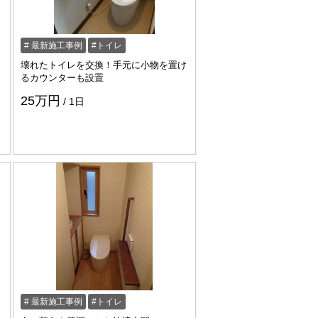
最新施工事例
トイレ
壊れたトイレを交換！手元に小物を置け
るカウンターも設置
25万円
1日
https://www.enessance-reform.
最新施工事例
トイレ