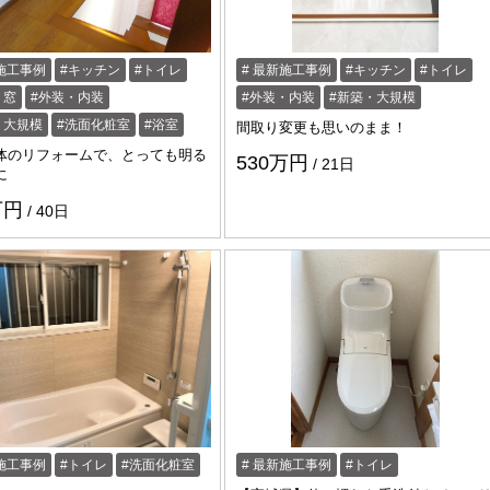
施工事例
キッチン
トイレ
最新施工事例
キッチン
トイレ
・窓
外装・内装
外装・内装
新築・大規模
・大規模
洗面化粧室
浴室
間取り変更も思いのまま！
体のリフォームで、とっても明る
530万円
21日
に
万円
40日
施工事例
トイレ
洗面化粧室
最新施工事例
トイレ