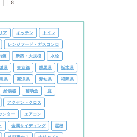
7
8
リア
キッチン
トイレ
レンジフード・ガスコンロ
内装
新築・大規模
水栓
城県
東京都
群馬県
栃木県
川県
新潟県
愛知県
福岡県
給湯器
補助金
庭
アクセントクロス
ウンター
エアコン
ト
金属サイディング
屋根