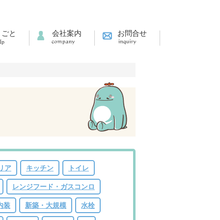
りごと
会社案内
お問合せ
リア
キッチン
トイレ
レンジフード・ガスコンロ
内装
新築・大規模
水栓