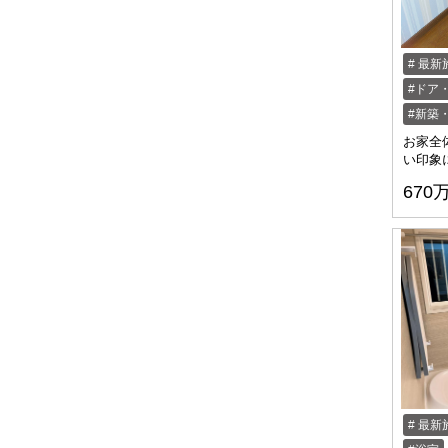
最新
ドア
新築
お家全
い印象
670
最新