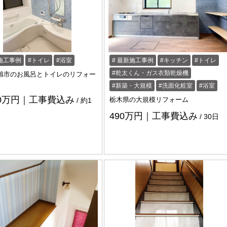
施工事例
トイレ
浴室
最新施工事例
キッチン
トイレ
乾太くん・ガス衣類乾燥機
旭市のお風呂とトイレのリフォー
新築・大規模
洗面化粧室
浴室
20万円｜工事費込み
栃木県の大規模リフォーム
約1
490万円｜工事費込み
30日
https://www.enessance-reform.com/jirei/j1