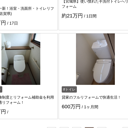
【宮城県】使い慣れた手洗付トイレへ
フォーム
一新！浴室・洗面所・トイレリフ
佐賀県)
約21万円
1日間
万円
17日
https://www.enessance-reform.com/jirei/j2
レ
トイレ
険制度とリフォーム補助金を利用
貸家のフルリフォームで快適生活！
適リフォーム！
600万円
1ヶ月間
万円