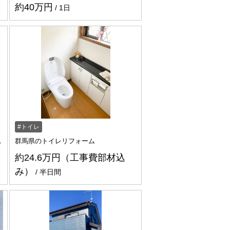
約40万円
1日
トイレ
れ
群馬県のトイレリフォーム
約24.6万円（工事費部材込
み）
半日間