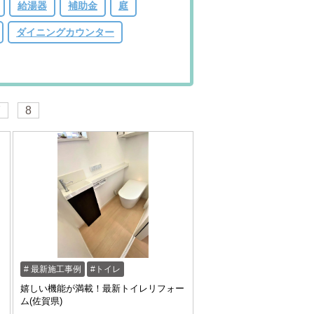
給湯器
補助金
庭
ダイニングカウンター
7
8
最新施工事例
トイレ
嬉しい機能が満載！最新トイレリフォー
ム(佐賀県)