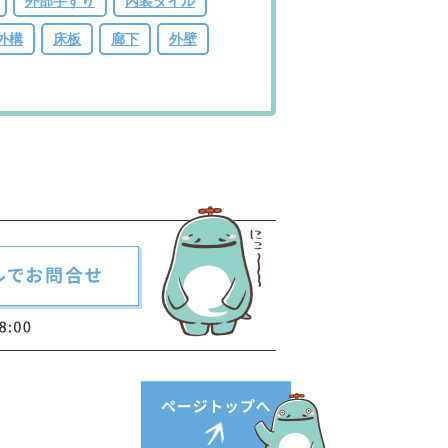
外部手すり
内装タイル
外構
床板
廊下
外壁