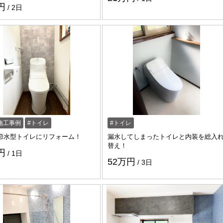
円
2日
施工事例
トイレ
トイレ
節水型トイレにリフォーム！
漏水してしまったトイレと内装を総入
替え！
円
1日
52万円
3日