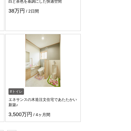
リ
白と茶色を基調にした快適空間
38万円
2日間
29/
https://www.enessance-reform.com/jirei/j236/
https://www.enessance-reform.
トイレ
エネサンスの木造注文住宅であたたかい
新築♪
3,500万円
4ヶ月間