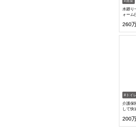
浴室
水廻り
ォーム(
260
トイ
介護保
して快
200