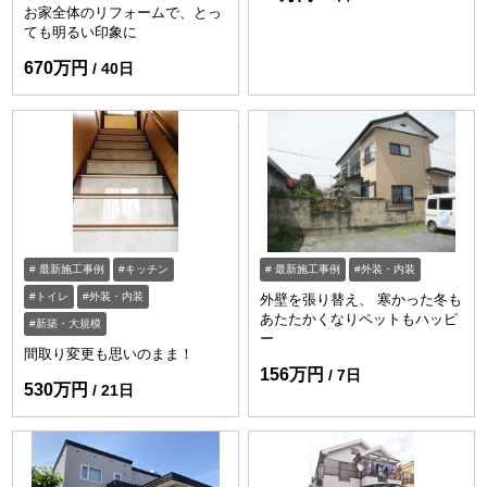
お家全体のリフォームで、とっ
ても明るい印象に
670万円
40日
https://www.enessance-reform.com/jirei
ht
最新施工事例
キッチン
最新施工事例
外装・内装
トイレ
外装・内装
外壁を張り替え、 寒かった冬も
あたたかくなりペットもハッピ
新築・大規模
ー
間取り変更も思いのまま！
156万円
7日
530万円
21日