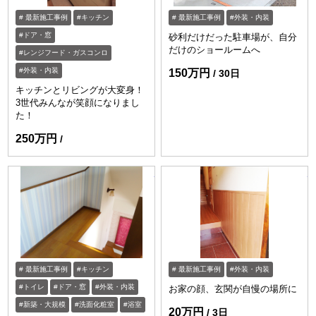
最新施工事例
キッチン
最新施工事例
外装・内装
ドア・窓
砂利だけだった駐車場が、自分
だけのショールームへ
レンジフード・ガスコンロ
外装・内装
150万円
30日
キッチンとリビングが大変身！
3世代みんなが笑顔になりまし
た！
250万円
https://www.enessance-reform.com/jirei
ht
最新施工事例
キッチン
最新施工事例
外装・内装
トイレ
ドア・窓
外装・内装
お家の顔、玄関が自慢の場所に
新築・大規模
洗面化粧室
浴室
20万円
3日