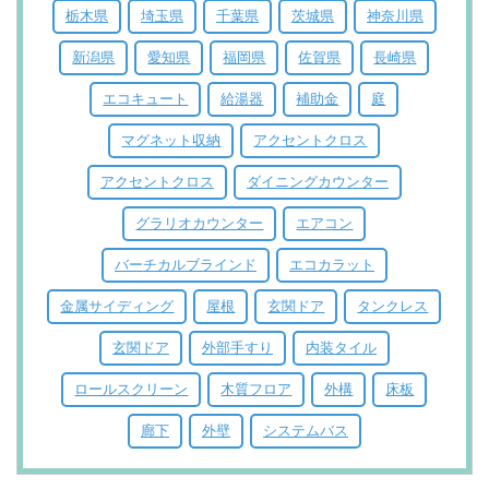
栃木県
埼玉県
千葉県
茨城県
神奈川県
新潟県
愛知県
福岡県
佐賀県
長崎県
エコキュート
給湯器
補助金
庭
マグネット収納
アクセントクロス
アクセントクロス
ダイニングカウンター
グラリオカウンター
エアコン
バーチカルブラインド
エコカラット
金属サイディング
屋根
玄関ドア
タンクレス
玄関ドア
外部手すり
内装タイル
ロールスクリーン
木質フロア
外構
床板
廊下
外壁
システムバス