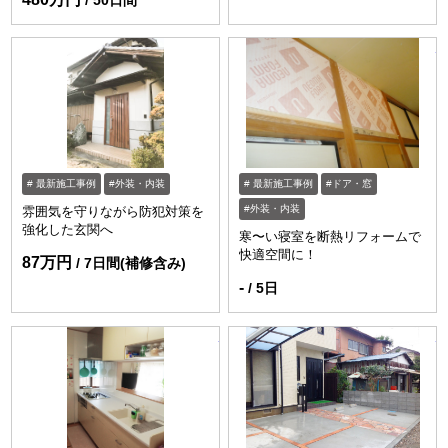
ht
最新施工事例
外装・内装
最新施工事例
ドア・窓
外装・内装
雰囲気を守りながら防犯対策を
強化した玄関へ
寒〜い寝室を断熱リフォームで
快適空間に！
87万円
7日間(補修含み)
-
5日
https://www.enessance-reform.com/jirei
ht