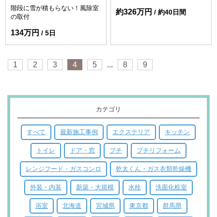
階段に雪が積もらない！風除室
約326万円
約40日間
の取付
134万円
5日
1
2
3
4
5
...
8
9
カテゴリ
すべて
最新施工事例
エクステリア
キッチン
トイレ
ドア・窓
プチ
プチリフォーム
レンジフード・ガスコンロ
乾太くん・ガス衣類乾燥機
外装・内装
新築・大規模
水栓
洗面化粧室
浴室
北海道
宮城県
東京都
群馬県