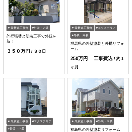
最新施工事例
外装・内装
最新施工事例
エクステリア
外装・内装
外壁張替と塗装工事で外観を一
新！
群馬県の外壁塗装と外構リフォ
ーム
３５０万円
３０日
250万円 工事費込
約１
ヶ月
最新施工事例
エクステリア
最新施工事例
外装・内装
外装・内装
福島県の外壁塗装リフォーム