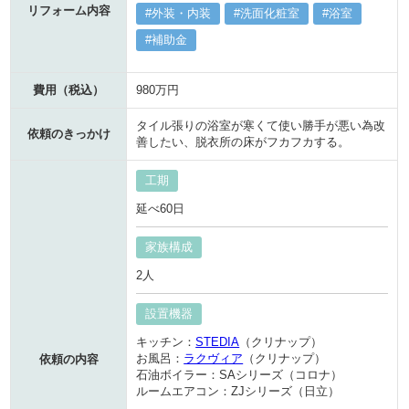
リフォーム内容
外装・内装
洗面化粧室
浴室
補助金
費用（税込）
980万円
タイル張りの浴室が寒くて使い勝手が悪い為改
依頼のきっかけ
善したい、脱衣所の床がフカフカする。
工期
延べ60日
家族構成
2人
設置機器
キッチン：
STEDIA
（クリナップ）
お風呂：
ラクヴィア
（クリナップ）
依頼の内容
石油ボイラー：
SAシリーズ（コロナ）
ルームエアコン：
ZJシリーズ（日立）