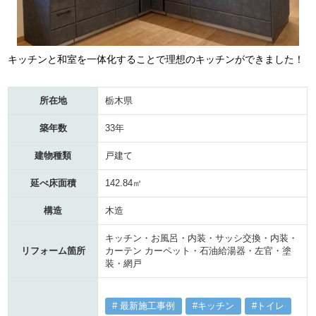
キッチンと和室を一体化することで理想のキッチンができました！
所在地
栃木県
築年数
33年
建物種類
戸建て
延べ床面積
142.84㎡
構造
木造
キッチン・お風呂・内装・サッシ交換・内装・
リフォーム箇所
カーテン カーペット・石油給湯器・左官・塗
装・網戸
最新施工事例
キッチン
トイレ