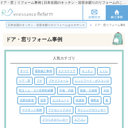
ドア・窓｜リフォーム事例 | 日本全国のキッチン・浴室水廻りのリフォームのことならエネサンス
日本全国のキッチン・浴室水廻りのリフォームはエネサンス
ドア・窓リフォーム事例
ドア・窓リフォーム事例
人気カテゴリ
すべて
最新施工事例
エクステリア
キッチン
トイレ
ドア・窓
プチ
プチリフォーム
レンジフード・ガスコンロ
乾太くん・ガス衣類乾燥機
外装・内装
新築・大規模
水栓
洗面化粧室
浴室
エコキュート
給湯器
補助金
庭
マグネット収納
アクセントクロス
ダイニングカウンター
グラリオカウンター
エアコン