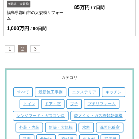
新築・大規模
85万円
7日間
福島県郡山市の大規模リフォー
ム
1,000万円
90日間
1
2
3
カテゴリ
すべて
最新施工事例
エクステリア
キッチン
トイレ
ドア・窓
プチ
プチリフォーム
レンジフード・ガスコンロ
乾太くん・ガス衣類乾燥機
外装・内装
新築・大規模
水栓
洗面化粧室