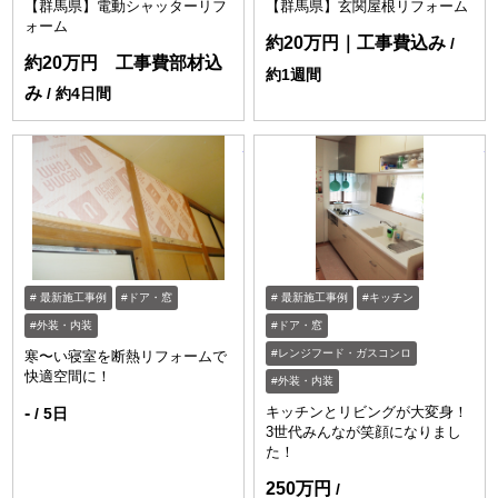
【群馬県】電動シャッターリフ
【群馬県】玄関屋根リフォーム
ォーム
約20万円｜工事費込み
約20万円 工事費部材込
約1週間
み
約4日間
https://www.enessance-reform.com/jirei
ht
最新施工事例
ドア・窓
最新施工事例
キッチン
外装・内装
ドア・窓
レンジフード・ガスコンロ
寒〜い寝室を断熱リフォームで
快適空間に！
外装・内装
-
キッチンとリビングが大変身！
5日
3世代みんなが笑顔になりまし
た！
250万円