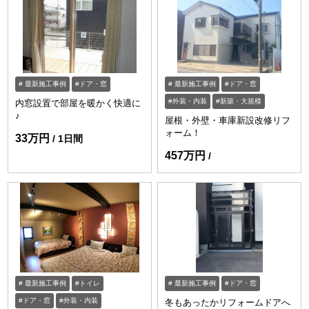
最新施工事例
ドア・窓
最新施工事例
ドア・窓
外装・内装
新築・大規模
内窓設置で部屋を暖かく快適に
♪
屋根・外壁・車庫新設改修リフ
ォーム！
33万円
1日間
457万円
最新施工事例
トイレ
最新施工事例
ドア・窓
ドア・窓
外装・内装
冬もあったかリフォームドアへ