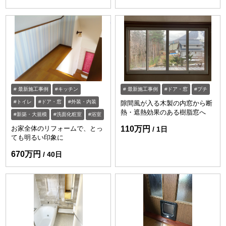
https://www.enessance-reform.com/jirei
最新施工事例
キッチン
最新施工事例
ドア・窓
プチ
トイレ
ドア・窓
外装・内装
隙間風が入る木製の内窓から断
熱・遮熱効果のある樹脂窓へ
新築・大規模
洗面化粧室
浴室
お家全体のリフォームで、とっ
110万円
1日
ても明るい印象に
670万円
40日