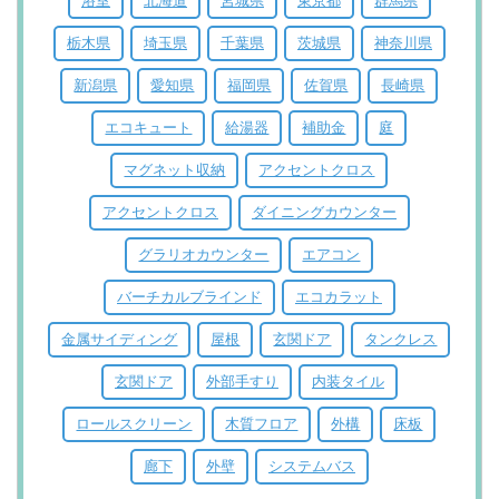
浴室
北海道
宮城県
東京都
群馬県
栃木県
埼玉県
千葉県
茨城県
神奈川県
新潟県
愛知県
福岡県
佐賀県
長崎県
エコキュート
給湯器
補助金
庭
マグネット収納
アクセントクロス
アクセントクロス
ダイニングカウンター
グラリオカウンター
エアコン
バーチカルブラインド
エコカラット
金属サイディング
屋根
玄関ドア
タンクレス
玄関ドア
外部手すり
内装タイル
ロールスクリーン
木質フロア
外構
床板
廊下
外壁
システムバス