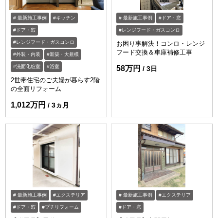
最新施工事例
キッチン
最新施工事例
ドア・窓
ドア・窓
レンジフード・ガスコンロ
レンジフード・ガスコンロ
お困り事解決！コンロ・レンジ
フード交換＆車庫補修工事
外装・内装
新築・大規模
洗面化粧室
浴室
58万円
3日
2世帯住宅のご夫婦が暮らす2階
の全面リフォーム
1,012万円
3ヵ月
最新施工事例
エクステリア
最新施工事例
エクステリア
ドア・窓
プチリフォーム
ドア・窓