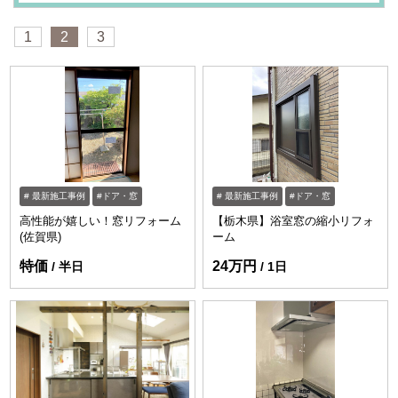
1
2
3
最新施工事例
ドア・窓
最新施工事例
ドア・窓
高性能が嬉しい！窓リフォーム
【栃木県】浴室窓の縮小リフォ
(佐賀県)
ーム
特価
24万円
半日
1日