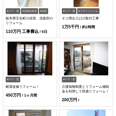
ドア・窓
洗面化粧室
浴室
ドア・窓
プチリフォーム
栃木県壬生町の浴室、洗面所の
ネコ用出入口の取付工事
リフォーム
1万5千円
約1時間
110万円 工事費込
6日
https://www.enessance-reform.com/jirei
ht
ドア・窓
ドア・窓
耐震改修リフォーム！
介護保険制度とリフォーム補助
金を利用して快適リフォーム！
450万円
1ヶ月間
200万円
https://www.enessance-reform.com/jirei
ht