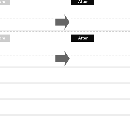
ore
After
ore
After