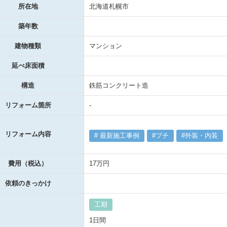
所在地
北海道札幌市
築年数
建物種類
マンション
延べ床面積
構造
鉄筋コンクリート造
リフォーム箇所
-
リフォーム内容
最新施工事例
プチ
外装・内装
費用（税込）
17万円
依頼のきっかけ
工期
1日間