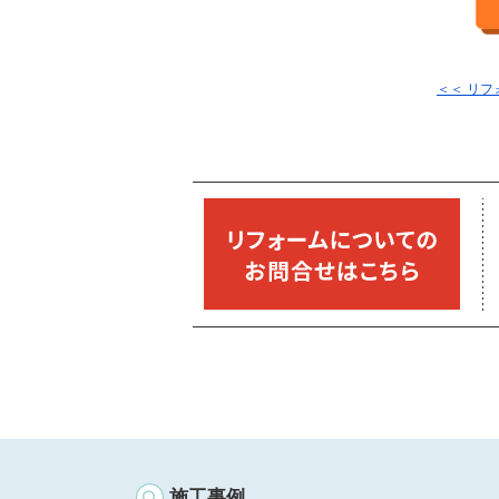
＜＜ リ
施工事例