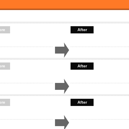
ore
After
ore
After
ore
After