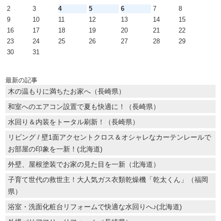
2
3
4
5
6
7
8
9
10
11
12
13
14
15
16
17
18
19
20
21
22
23
24
25
26
27
28
29
30
31
最新の記事
木の温もりに満ちたお家へ（長崎県）
和室へのエアコン設置で夏も快適に！（長崎県）
水回り＆内装をトータル刷新！（長崎県）
リビング / 壁1面アクセントクロス＆オシャレなカーテンレールで
お部屋の印象を一新！(北海道)
外壁、屋根塗装でお家の見た目を一新（北海道）
子育て世代の救世主！大人気ガス衣類乾燥機「乾太くん」（福岡
県）
浴室・洗面化粧台リフォームで快適な水回りへ♪(北海道)