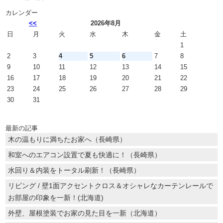
カレンダー
<<
2026年8月
日
月
火
水
木
金
土
1
2
3
4
5
6
7
8
9
10
11
12
13
14
15
16
17
18
19
20
21
22
23
24
25
26
27
28
29
30
31
最新の記事
木の温もりに満ちたお家へ（長崎県）
和室へのエアコン設置で夏も快適に！（長崎県）
水回り＆内装をトータル刷新！（長崎県）
リビング / 壁1面アクセントクロス＆オシャレなカーテンレールで
お部屋の印象を一新！(北海道)
外壁、屋根塗装でお家の見た目を一新（北海道）