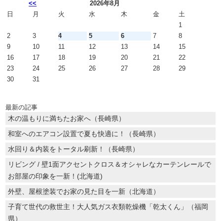
<<
2026年8月
日
月
火
水
木
金
土
1
2
3
4
5
6
7
8
9
10
11
12
13
14
15
16
17
18
19
20
21
22
23
24
25
26
27
28
29
30
31
最新の記事
木の温もりに満ちたお家へ（長崎県）
和室へのエアコン設置で夏も快適に！（長崎県）
水回り＆内装をトータル刷新！（長崎県）
リビング / 壁1面アクセントクロス＆オシャレなカーテンレールで
お部屋の印象を一新！(北海道)
外壁、屋根塗装でお家の見た目を一新（北海道）
子育て世代の救世主！大人気ガス衣類乾燥機「乾太くん」（福岡
県）