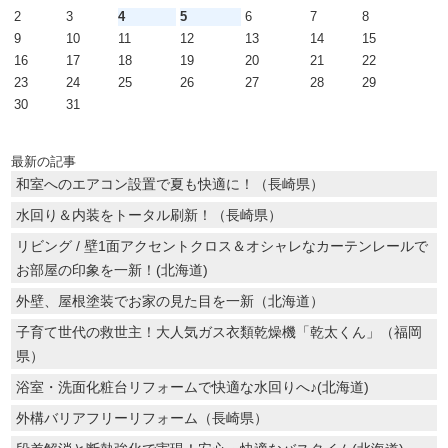
2
3
4
5
6
7
8
9
10
11
12
13
14
15
16
17
18
19
20
21
22
23
24
25
26
27
28
29
30
31
最新の記事
和室へのエアコン設置で夏も快適に！（長崎県）
水回り＆内装をトータル刷新！（長崎県）
リビング / 壁1面アクセントクロス＆オシャレなカーテンレールで
お部屋の印象を一新！(北海道)
外壁、屋根塗装でお家の見た目を一新（北海道）
子育て世代の救世主！大人気ガス衣類乾燥機「乾太くん」（福岡
県）
浴室・洗面化粧台リフォームで快適な水回りへ♪(北海道)
外構バリアフリーリフォーム（長崎県）