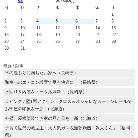
<<
2026年8月
日
月
火
水
木
金
土
1
2
3
4
5
6
7
8
9
10
11
12
13
14
15
16
17
18
19
20
21
22
23
24
25
26
27
28
29
30
31
最新の記事
木の温もりに満ちたお家へ（長崎県）
和室へのエアコン設置で夏も快適に！（長崎県）
水回り＆内装をトータル刷新！（長崎県）
リビング / 壁1面アクセントクロス＆オシャレなカーテンレールで
お部屋の印象を一新！(北海道)
外壁、屋根塗装でお家の見た目を一新（北海道）
子育て世代の救世主！大人気ガス衣類乾燥機「乾太くん」（福岡
県）