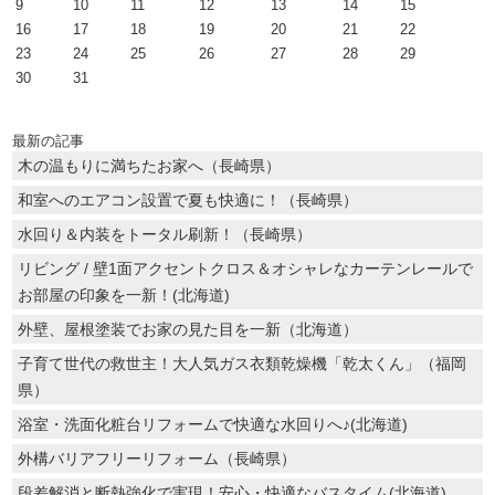
9
10
11
12
13
14
15
16
17
18
19
20
21
22
23
24
25
26
27
28
29
30
31
最新の記事
木の温もりに満ちたお家へ（長崎県）
和室へのエアコン設置で夏も快適に！（長崎県）
水回り＆内装をトータル刷新！（長崎県）
リビング / 壁1面アクセントクロス＆オシャレなカーテンレールで
お部屋の印象を一新！(北海道)
外壁、屋根塗装でお家の見た目を一新（北海道）
子育て世代の救世主！大人気ガス衣類乾燥機「乾太くん」（福岡
県）
浴室・洗面化粧台リフォームで快適な水回りへ♪(北海道)
外構バリアフリーリフォーム（長崎県）
段差解消と断熱強化で実現！安心・快適なバスタイム(北海道)